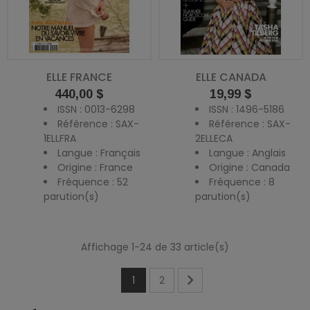
ELLE FRANCE
ELLE CANADA
Prix
Prix
440,00 $
19,99 $
ISSN : 0013-6298
ISSN : 1496-5186
Référence : SAX-
Référence : SAX-
1ELLFRA
2ELLECA
Langue : Français
Langue : Anglais
Origine : France
Origine : Canada
Fréquence : 52
Fréquence : 8
parution(s)
parution(s)
Affichage 1-24 de 33 article(s)

1
2