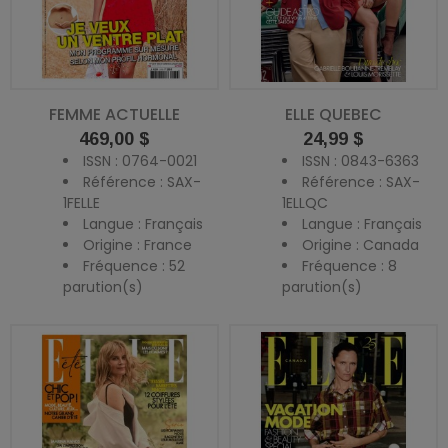
FEMME ACTUELLE
ELLE QUEBEC
Prix
Prix
469,00 $
24,99 $
ISSN : 0764-0021
ISSN : 0843-6363
Référence : SAX-
Référence : SAX-
1FELLE
1ELLQC
Langue : Français
Langue : Français
Origine : France
Origine : Canada
Fréquence : 52
Fréquence : 8
parution(s)
parution(s)