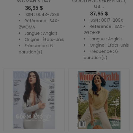
WOMAN'S DAY
GOOD HOUSEKEEPING (
US...
Prix
36,95 $
Prix
37,95 $
ISSN : 0043-7336
ISSN : 0017-209X
Référence : SAX-
Référence : SAX-
2WOMA
2GOHKE
Langue : Anglais
Langue : Anglais
Origine : États-Unis
Origine : États-Unis
Fréquence : 6
Fréquence : 6
parution(s)
parution(s)