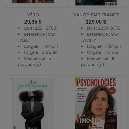
VÉRO
VANITY FAIR FRANCE
Prix
Prix
29,95 $
129,00 $
ISSN : 2291-9708
ISSN : 2268-0659
Référence : SAX-
Référence : SAX-
1VERO
1VANITY
Langue : Français
Langue : Français
Origine : Canada
Origine : France
Fréquence : 5
Fréquence : 11
parution(s)
parution(s)