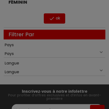
FÉMININ

ok
Filtrer Par
Pays

Pays
Langue

Langue
Inscrivez-vous à notre infolettre
Pour profiter d’offres exclusives et d’infos en avant-
première