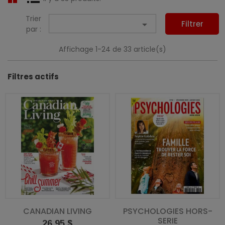
Trier

Filtrer
par :
Affichage 1-24 de 33 article(s)
Filtres actifs
CANADIAN LIVING
PSYCHOLOGIES HORS-
SERIE
Prix
26,95 $