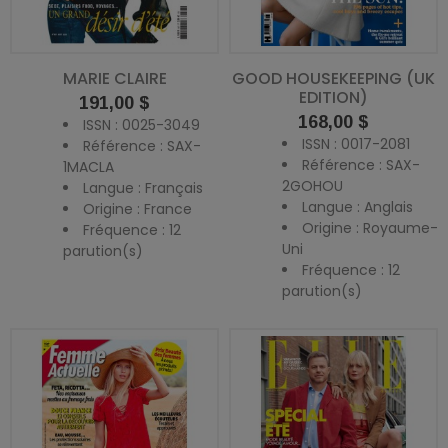
MARIE CLAIRE
GOOD HOUSEKEEPING (UK
EDITION)
Prix
191,00 $
Prix
168,00 $
ISSN : 0025-3049
ISSN : 0017-2081
Référence : SAX-
Référence : SAX-
1MACLA
2GOHOU
Langue : Français
Langue : Anglais
Origine : France
Origine : Royaume-
Fréquence : 12
Uni
parution(s)
Fréquence : 12
parution(s)