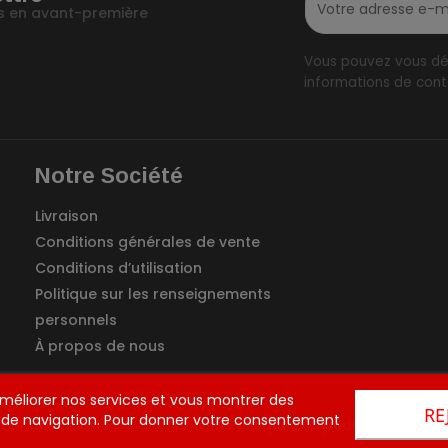
fos en avant-première
Vous pouvez vous dés
informations de conta
Notre Société
Livraison
Conditions générales de vente
Conditions d’utilisation
Politique sur les renseignements
personnels
À propos de nous
 améliorer nos services et vous montrer des
RE
es de navigation. Pour donner votre consentement
andes Et Retours
Tarifs Et Politique D'expédition
Con