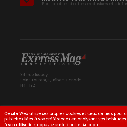
Pour profiter d’offres exclusives et d’in
341 rue Isabey
Saint-Laurent, Québec, Canada
H4T 1Y2
Ce site Web utilise ses propres cookies et ceux de tiers pour
publicités liées à vos préférences en analysant vos habitud
FAQ
Comm
à son utilisation, appuyez sur le bouton Accepter.