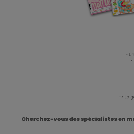
.
• U
•
-> La 
.
Cherchez-vous des spécialistes en ma