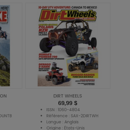
ION
DIRT WHEELS
Prix
69,99 $
ISSN : 1060-4804
MOUNTB
Référence : SAX-2DIRTWH
Langue : Anglais
Origine : États-Unis