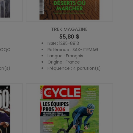
TREK MAGAZINE
Prix
55,80 $
ISSN : 1295-8913
ELOQC
Référence : SAX-1TRMAG
Langue : Français
Origine : France
on(s)
Fréquence : 4 parution(s)