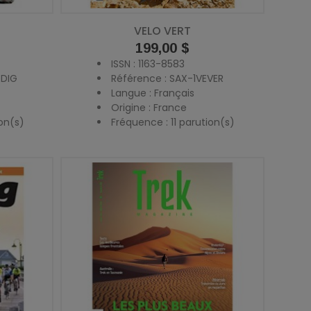
VELO VERT
Prix
199,00 $
ISSN : 1163-8583
ODIG
Référence : SAX-1VEVER
Langue : Français
Origine : France
on(s)
Fréquence : 11 parution(s)