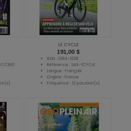
LE CYCLE
Prix
191,00 $
ISSN : 0184-1238
SOCC360
Référence : SAX-1CYCLE
Langue : Français
Origine : France
on(s)
Fréquence : 12 parution(s)