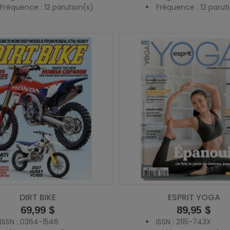
Fréquence : 12 parution(s)
Fréquence : 12 parut
DIRT BIKE
ESPRIT YOGA
Prix
69,99 $
Prix
89,95 $
ISSN : 0364-1546
ISSN : 2115-743X