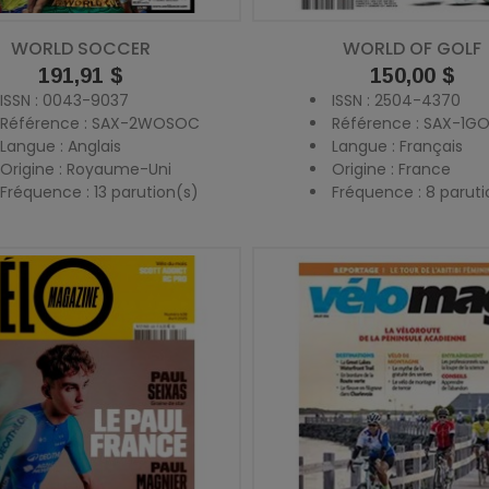
WORLD SOCCER
WORLD OF GOLF
Prix
191,91 $
Prix
150,00 $
ISSN : 0043-9037
ISSN : 2504-4370
Référence : SAX-2WOSOC
Référence : SAX-1G
Langue : Anglais
Langue : Français
Origine : Royaume-Uni
Origine : France
Fréquence : 13 parution(s)
Fréquence : 8 paruti