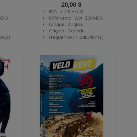
Prix
20,00 $
ISSN : 0702-701X
ANDO
Référence : SAX-2SKIMAG
Langue : Anglais
Origine : Canada
on(s)
Fréquence : 4 parution(s)