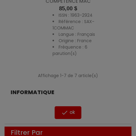
COMPÉTENCE MAC
Prix
85,00 $
ISSN : 1963-2924
Référence : SAX-
1COMMAC
Langue : Français
Origine : France
Fréquence : 6
parution(s)
Affichage 1-7 de 7 article(s)
INFORMATIQUE

ok
Filtrer Par