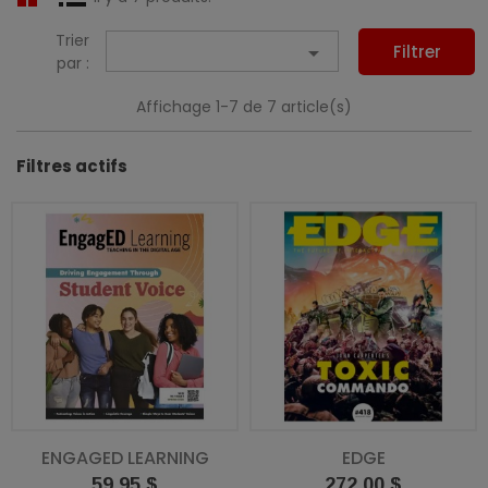
Trier

Filtrer
par :
Affichage 1-7 de 7 article(s)
Filtres actifs
ENGAGED LEARNING
EDGE
Prix
Prix
59,95 $
272,00 $