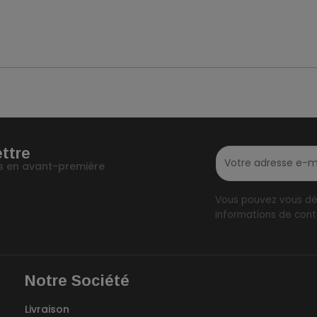
ettre
fos en avant-première
Vous pouvez vous dés
informations de conta
Notre Société
Livraison