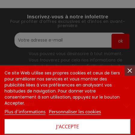
Inscrivez-vous à notre infolettre
Pour profiter d’offres exclusives et d’infos en avant-
première
Vous pouvez vous désinscrire à tout moment.
Vous trouverez pour cela nos informations de
contact dans les conditions d'utilisation du site.
Ce site Web utilise ses propres cookies et ceux de tiers
pour améliorer nos services et vous montrer des
publicités liées à vos préférences en analysant vos
Contactez-Nous

habitudes de navigation. Pour donner votre
Notre Société
consentement à son utilisation, appuyez sur le bouton
Accepter.
Notre Société

Plus d'informations
Personnaliser les cookies
FAQ
Commandes Et Retours
J'ACCEPTE
Tarifs Et Politique D'expédition
Contactez-Nous