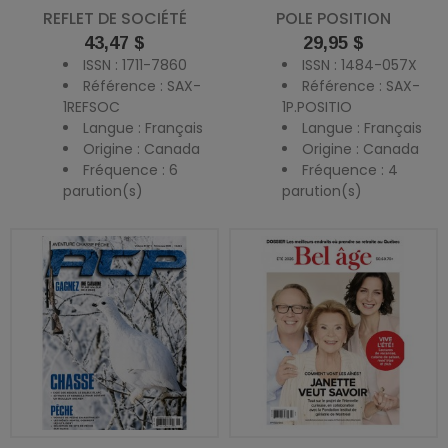
REFLET DE SOCIÉTÉ
POLE POSITION
Prix
Prix
43,47 $
29,95 $
ISSN : 1711-7860
ISSN : 1484-057X
Référence : SAX-
Référence : SAX-
1REFSOC
1P.POSITIO
Langue : Français
Langue : Français
Origine : Canada
Origine : Canada
Fréquence : 6
Fréquence : 4
parution(s)
parution(s)