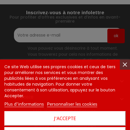
Inscrivez-vous à notre infolettre
Pour profiter d’offres exclusives et d’infos en avant-
première
Vous pouvez vous désinscrire à tout moment.
Vous trouverez pour cela nos informations de
contact dans les conditions d'utilisation du site.
Ce site Web utilise ses propres cookies et ceux de tiers
pour améliorer nos services et vous montrer des
publicités liées à vos préférences en analysant vos
Contactez-Nous

habitudes de navigation. Pour donner votre
Notre Société
consentement à son utilisation, appuyez sur le bouton
Accepter.
Notre Société

Plus d'informations
Personnaliser les cookies
FAQ
Commandes Et Retours
J'ACCEPTE
Tarifs Et Politique D'expédition
Contactez-Nous
© 2026 - Presse Commerce™