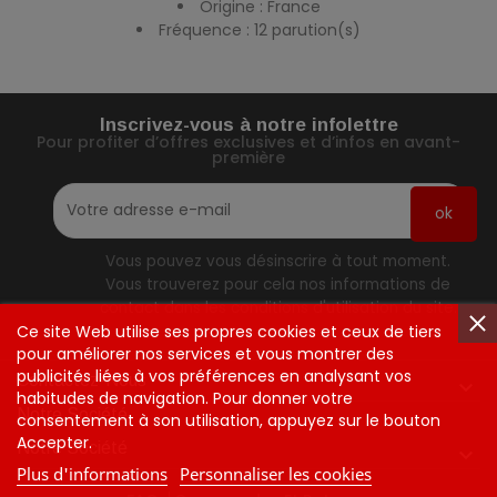
Origine : France
Fréquence : 12 parution(s)
Inscrivez-vous à notre infolettre
Pour profiter d’offres exclusives et d’infos en avant-
première
Vous pouvez vous désinscrire à tout moment.
Vous trouverez pour cela nos informations de
contact dans les conditions d'utilisation du site.
Ce site Web utilise ses propres cookies et ceux de tiers
pour améliorer nos services et vous montrer des
publicités liées à vos préférences en analysant vos
Contactez-Nous

habitudes de navigation. Pour donner votre
Notre Société
consentement à son utilisation, appuyez sur le bouton
Accepter.
Notre Société

Plus d'informations
Personnaliser les cookies