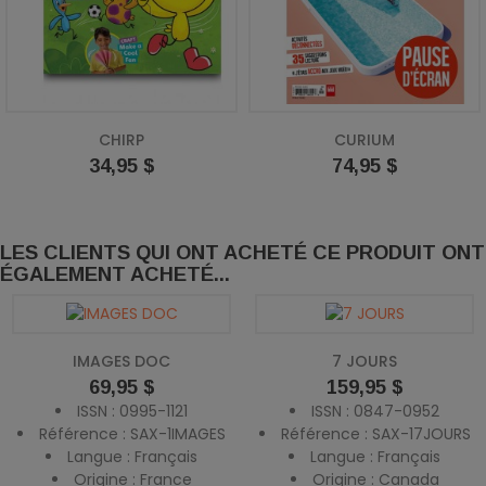
CHIRP
CURIUM
Prix
Prix
34,95 $
74,95 $
LES CLIENTS QUI ONT ACHETÉ CE PRODUIT ONT
ÉGALEMENT ACHETÉ...
IMAGES DOC
7 JOURS
Prix
Prix
69,95 $
159,95 $
ISSN : 0995-1121
ISSN : 0847-0952
Référence : SAX-1IMAGES
Référence : SAX-17JOURS
Langue : Français
Langue : Français
Origine : France
Origine : Canada