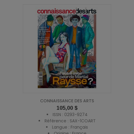
CONNAISSANCE DES ARTS
Prix
105,00 $
ISSN : 0293-9274
Référence : SAX-1COART
Langue : Français
Origine : France