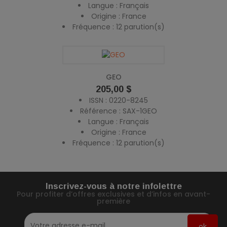
Langue : Français
Origine : France
Fréquence : 12 parution(s)
GEO
Prix
205,00 $
ISSN : 0220-8245
Référence : SAX-1GEO
Langue : Français
Origine : France
Fréquence : 12 parution(s)
Inscrivez-vous à notre infolettre
Pour profiter d’offres exclusives et d’infos en avant-
première