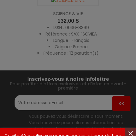
SCIENCE & VIE
Prix
132,00 $
ISSN : 0036-8369
Référence : SAX-1SCVIEA
Langue : Français
Origine : France
Fréquence : 12 parution(s)
Inscrivez-vous à notre infolettre
Pour profiter d’offres exclusives et d’infos en avant-
première
Vous pouvez vous désinscrire à tout moment.
Vous trouverez pour cela nos informations de
contact dans les conditions d'utilisation du site.
Ce site Web utilise ses propres cookies et ceux de tiers