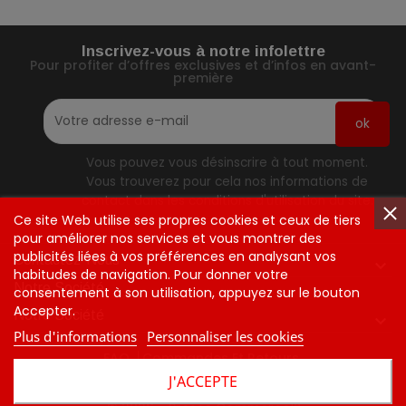
Inscrivez-vous à notre infolettre
Pour profiter d’offres exclusives et d’infos en avant-
première
Vous pouvez vous désinscrire à tout moment.
Vous trouverez pour cela nos informations de
contact dans les conditions d'utilisation du site.
Ce site Web utilise ses propres cookies et ceux de tiers
pour améliorer nos services et vous montrer des
publicités liées à vos préférences en analysant vos
Contactez-Nous

habitudes de navigation. Pour donner votre
Notre Société
consentement à son utilisation, appuyez sur le bouton
Accepter.
Notre Société

Plus d'informations
Personnaliser les cookies
FAQ
Commandes Et Retours
J'ACCEPTE
Tarifs Et Politique D'expédition
Contactez-Nous