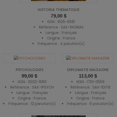
HISTORIA THEMATIQUE
Prix
79,00 $
ISSN : 1625-6581
Référence : SAX-1HORIAS
Langue : Français
Origine : France
Fréquence : 4 parution(s)
PSYCHOLOGIES
DIPLOMATIE MAGAZINE
Prix
Prix
99,00 $
113,00 $
ISSN : 0032-1583
ISSN : 1761-0559
Référence : SAX-1PSYCH
Référence : SAX-1DITIE
Langue : Français
Langue : Français
Origine : France
Origine : France
Fréquence : 12 parution(s)
Fréquence : 6 parution(s)