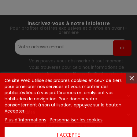
Inscrivez-vous à notre infolettre
Pour profiter d’offres exclusives et d’infos en avant-
première
Vous pouvez vous désinscrire à tout moment.
Vous trouverez pour cela nos informations de
contact dans les conditions d'utilisation du site.
Ce site Web utilise ses propres cookies et ceux de tiers
pour améliorer nos services et vous montrer des
publicités liées à vos préférences en analysant vos
Contactez-Nous

habitudes de navigation. Pour donner votre
Notre Société
consentement à son utilisation, appuyez sur le bouton
Accepter.
Notre Société

Plus d'informations
Personnaliser les cookies
FAQ
Commandes Et Retours
J'ACCEPTE
Tarifs Et Politique D'expédition
Contactez-Nous