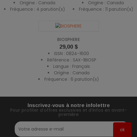
Origine : Canada
Origine : Canada
Fréquence : 4 parution(s)
Fréquence : 11 parution(s)
BIOSPHERE
Prix
29,00 $
ISSN : 0824-1600
Référence : SAX-1BIOSP
Langue : Français
Origine : Canada
Fréquence : 6 parution(s)
Inscrivez-vous à notre infolettre
Pour profiter d’offres exclusives et d’infos en avant-
première