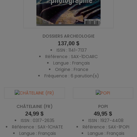
DOSSIERS ARCHEOLOGIE
Prix
137,00 $
ISSN : 1141-7137
Référence : SAX-1DOARC
Langue : Français
Origine : France
Fréquence : 6 parution(s)
CHÂTELAINE (FR)
POPI
Prix
Prix
24,99 $
49,95 $
ISSN : 0317-2635
ISSN : 1927-4408
Référence : SAX-1CHATE
Référence : SAX-1POPI
Langue : Français
Langue : Français