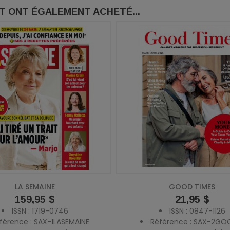
IT ONT ÉGALEMENT ACHETÉ...
LA SEMAINE
GOOD TIMES
Prix
159,95 $
Prix
21,95 $
ISSN : 1719-0746
ISSN : 0847-1126
férence : SAX-1LASEMAINE
Référence : SAX-2GO