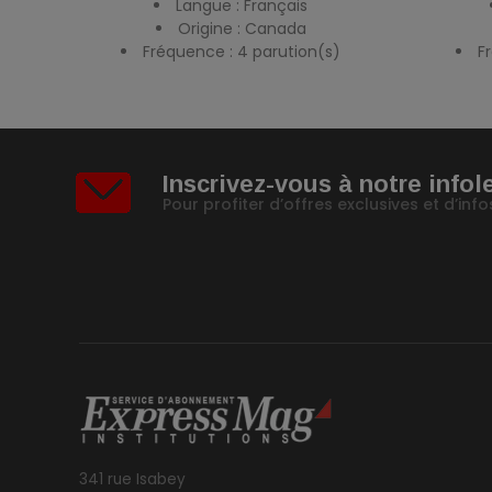
Langue : Français
Origine : Canada
Fréquence : 4 parution(s)
F
Inscrivez-vous à notre infol
Pour profiter d’offres exclusives et d’in
341 rue Isabey