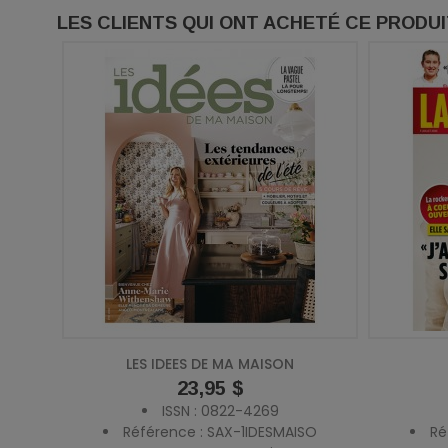
LES CLIENTS QUI ONT ACHETÉ CE PRODU
LES IDEES DE MA MAISON
Prix
23,95 $
ISSN : 0822-4269
Référence : SAX-1IDESMAISO
Ré