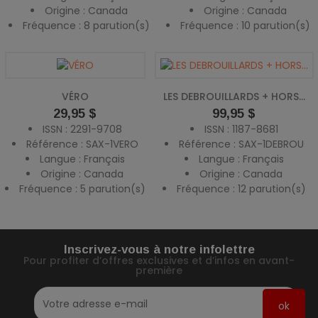
Origine : Canada
Origine : Canada
Fréquence : 8 parution(s)
Fréquence : 10 parution(s)
VÉRO
LES DEBROUILLARDS + HORS...
Prix
Prix
29,95 $
99,95 $
ISSN : 2291-9708
ISSN : 1187-8681
Référence : SAX-1VERO
Référence : SAX-1DEBROU
Langue : Français
Langue : Français
Origine : Canada
Origine : Canada
Fréquence : 5 parution(s)
Fréquence : 12 parution(s)
Inscrivez-vous à notre infolettre
Pour profiter d’offres exclusives et d’infos en avant-
première