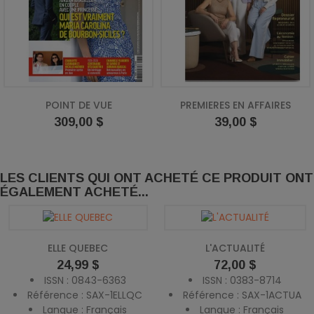
POINT DE VUE
PREMIERES EN AFFAIRES
Prix
Prix
309,00 $
39,00 $
LES CLIENTS QUI ONT ACHETÉ CE PRODUIT ONT
ÉGALEMENT ACHETÉ...
ELLE QUEBEC
L'ACTUALITÉ
Prix
Prix
24,99 $
72,00 $
ISSN : 0843-6363
ISSN : 0383-8714
Référence : SAX-1ELLQC
Référence : SAX-1ACTUA
Langue : Français
Langue : Français