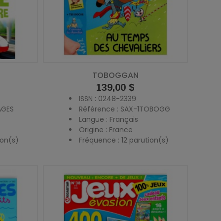
TOBOGGAN
Prix
139,00 $
ISSN : 0248-2339
AGES
Référence : SAX-1TOBOGG
Langue : Français
Origine : France
ion(s)
Fréquence : 12 parution(s)