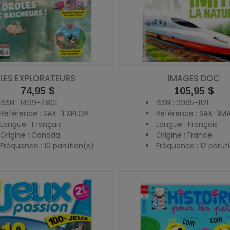
LES EXPLORATEURS
IMAGES DOC
Prix
74,95 $
Prix
105,95 $
ISSN : 1499-4801
ISSN : 0995-1121
Référence : SAX-1EXPLOR
Référence : SAX-1IM
Langue : Français
Langue : Français
Origine : Canada
Origine : France
Fréquence : 10 parution(s)
Fréquence : 12 parut