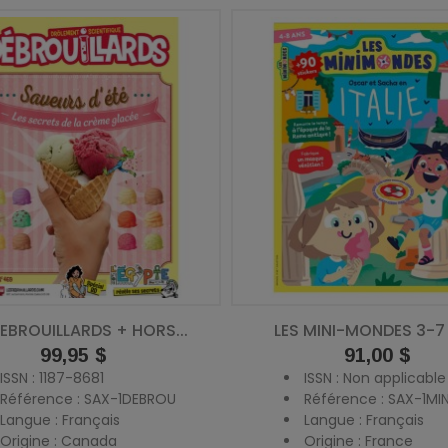
DEBROUILLARDS + HORS...
LES MINI-MONDES 3-7
Prix
99,95 $
Prix
91,00 $
ISSN : 1187-8681
ISSN : Non applicable
Référence : SAX-1DEBROU
Référence : SAX-1M
Langue : Français
Langue : Français
Origine : Canada
Origine : France