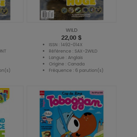
WILD
Prix
22,00 $
ISSN : 1492-014X
UNT
Référence : SAX-2WILD
Langue : Anglais
Origine : Canada
on(s)
Fréquence : 6 parution(s)