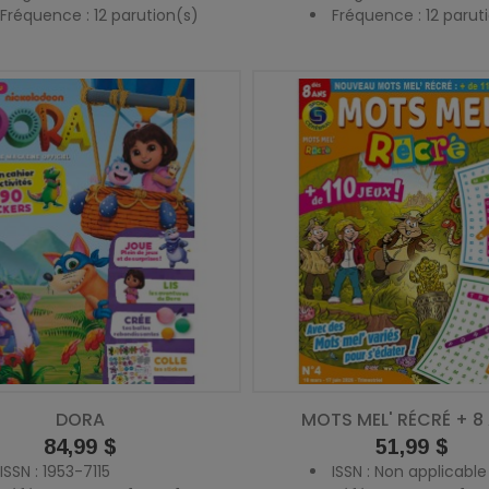
Fréquence : 12 parution(s)
Fréquence : 12 parut
DORA
MOTS MEL' RÉCRÉ + 8
Prix
84,99 $
Prix
51,99 $
ISSN : 1953-7115
ISSN : Non applicable