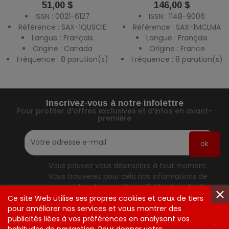
Prix
Prix
51,00 $
146,00 $
ISSN : 0021-6127
ISSN : 1148-9006
Référence : SAX-1QUSCIE
Référence : SAX-1MCLMA
Langue : Français
Langue : Français
Origine : Canada
Origine : France
Fréquence : 8 parution(s)
Fréquence : 8 parution(s)
Inscrivez-vous à notre infolettre
Pour profiter d’offres exclusives et d’infos en avant-
première
Vous pouvez vous désinscrire à tout moment.
Vous trouverez pour cela nos informations de
contact dans les conditions d'utilisation du site.
Ce site Web utilise ses propres cookies et ceux de tiers
pour améliorer nos services et vous montrer des
publicités liées à vos préférences en analysant vos
Contactez-Nous
