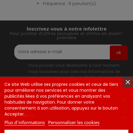
Fréquence : 6 parution(s)
Inscrivez-vous à notre infolettre
Pour profiter d’offres exclusives et d’infos en avant-
première
Vous pouvez vous désinscrire à tout moment.
Vous trouverez pour cela nos informations de
contact dans les conditions d'utilisation du site.
Ce site Web utilise ses propres cookies et ceux de tiers
pour améliorer nos services et vous montrer des
publicités liées à vos préférences en analysant vos
Contactez-Nous

habitudes de navigation. Pour donner votre
Notre Société
consentement à son utilisation, appuyez sur le bouton
Accepter.
Notre Société

Plus d'informations
Personnaliser les cookies
FAQ
Commandes Et Retours