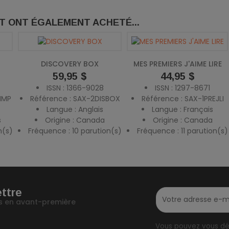
IT ONT ÉGALEMENT ACHETÉ...
DISCOVERY BOX
MES PREMIERS J'AIME LIRE
Prix
59,95 $
Prix
44,95 $
ISSN : 1366-9028
ISSN : 1297-8671
IMP
Référence : SAX-2DISBOX
Référence : SAX-1PREJLI
Langue : Anglais
Langue : Français
s
Origine : Canada
Origine : Canada
n(s)
Fréquence : 10 parution(s)
Fréquence : 11 parution(s)
ettre
fos en avant-première
Vous pouvez vous dés