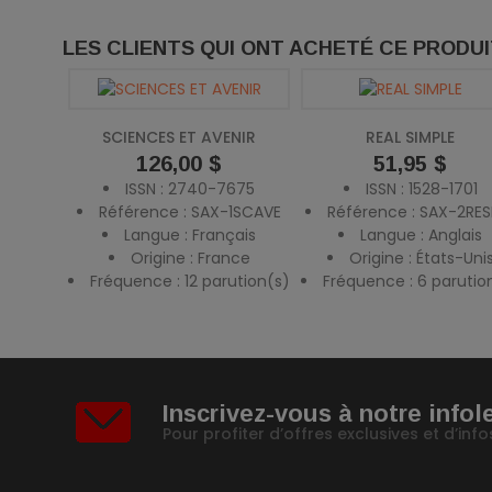
LES CLIENTS QUI ONT ACHETÉ CE PRODU
SCIENCES ET AVENIR
REAL SIMPLE
Prix
126,00 $
Prix
51,95 $
ISSN : 2740-7675
ISSN : 1528-1701
Référence : SAX-1SCAVE
Référence : SAX-2RES
Langue : Français
Langue : Anglais
Origine : France
Origine : États-Uni
Fréquence : 12 parution(s)
Fréquence : 6 parutio
Inscrivez-vous à notre infol
Pour profiter d’offres exclusives et d’in