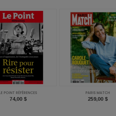
LE POINT RÉFÉRENCES
PARIS MATCH
Prix
74,00 $
Prix
259,00 $