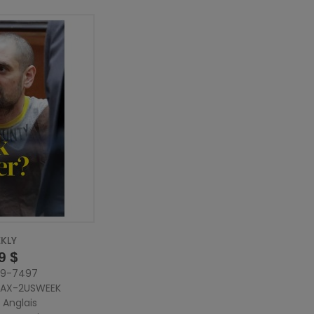
KLY
9 $
529-7497
 SAX-2USWEEK
 Anglais