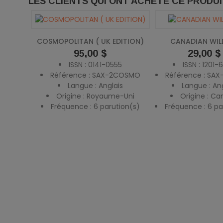
LES CLIENTS QUI ONT ACHETÉ CE PRODU
COSMOPOLITAN ( UK EDITION)
CANADIAN WILD
Prix
95,00 $
Prix
29,00 $
ISSN : 0141-0555
ISSN : 1201-
Référence : SAX-2COSMO
Référence : SAX
Langue : Anglais
Langue : An
Origine : Royaume-Uni
Origine : C
Fréquence : 6 parution(s)
Fréquence : 6 pa