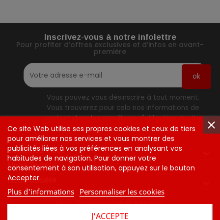
Inscrivez-vous à notre infolettre
Pour profiter d’offres exclusives et d’infos en avant-
première
Vous pouvez vous désinscrire à tout moment.
Vous trouverez pour cela nos informations de
contact dans les conditions d'utilisation du site.
Ce site Web utilise ses propres cookies et ceux de tiers
pour améliorer nos services et vous montrer des
publicités liées à vos préférences en analysant vos
Contactez-Nous

habitudes de navigation. Pour donner votre
Notre Société
consentement à son utilisation, appuyez sur le bouton
Accepter.
Notre Société

Plus d'informations
Personnaliser les cookies
FAQ
Commandes Et Retours
J'ACCEPTE
Tarifs Et Politique D'expédition
Contactez-Nous