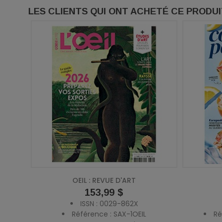
LES CLIENTS QUI ONT ACHETÉ CE PRODU
OEIL : REVUE D'ART
Prix
153,99 $
ISSN : 0029-862X
Référence : SAX-1OEIL
Ré