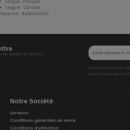
Langue : Français
Origine : Canada
réquence : 8 parution(s)
ettre
fos en avant-première
Vous pouvez vous dés
informations de conta
Notre Société
Livraison
Conditions générales de vente
Conditions d’utilisation