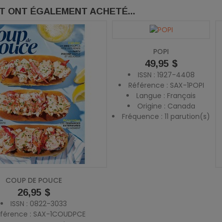
IT ONT ÉGALEMENT ACHETÉ...
POPI
Prix
49,95 $
ISSN : 1927-4408
Référence : SAX-1POPI
Langue : Français
Origine : Canada
Fréquence : 11 parution(s)
COUP DE POUCE
Prix
26,95 $
ISSN : 0822-3033
férence : SAX-1COUDPCE