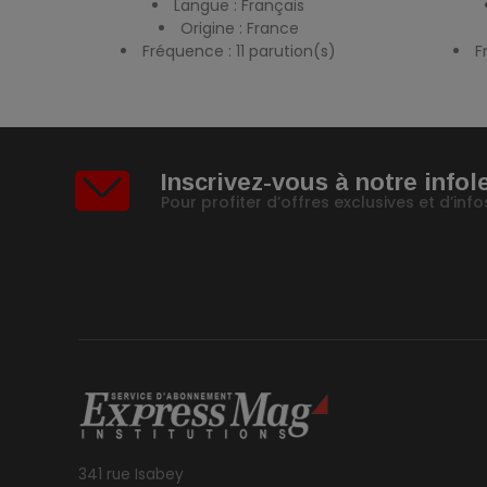
Langue : Français
Origine : France
Fréquence : 11 parution(s)
F
Inscrivez-vous à notre infol
Pour profiter d’offres exclusives et d’in
341 rue Isabey